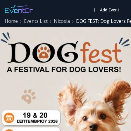
Add Event
Home
›
Events List
›
Nicosia
›
DOG FEST: Dog Lovers Fes