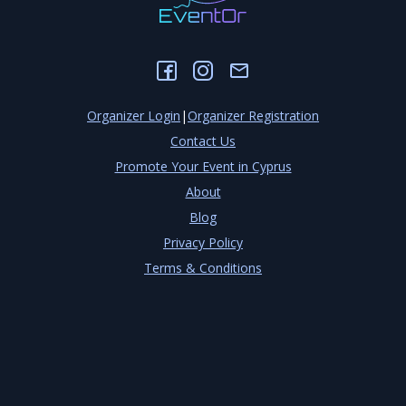
Organizer Login
|
Organizer Registration
Contact Us
Promote Your Event in Cyprus
About
Blog
Privacy Policy
Terms & Conditions
Cookies Settings
©
2026
EventOr
Developed by
TechCenter CY