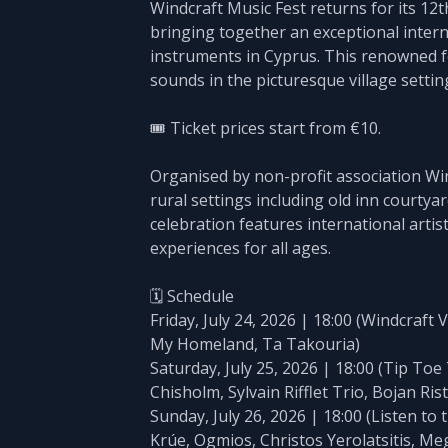
Windcraft Music Fest returns for its 12th
bringing together an exceptional intern
instruments in Cyprus. This renowned f
sounds in the picturesque village settin
🎟️ Ticket prices start from €10.
Organised by non-profit association Win
rural settings including old inn courtya
celebration features international arti
experiences for all ages.
🗓️ Schedule
Friday, July 24, 2026 | 18:00 (Windcraft
My Homeland, Ta Takouria)
Saturday, July 25, 2026 | 18:00 (Tip To
Chisholm, Sylvain Rifflet Trio, Bojan Ris
Sunday, July 26, 2026 | 18:00 (Listen t
Krúe, Ogmios, Christos Yerolatsitis, Me