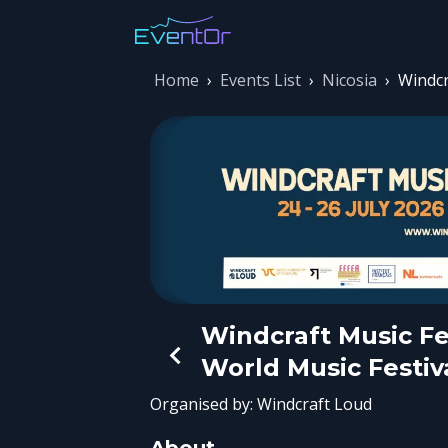
Home
›
Events List
›
Nicosia
›
Windcr
Windcraft Music Fes
World Music Festiv
Organised by:
Windcraft Loud
About