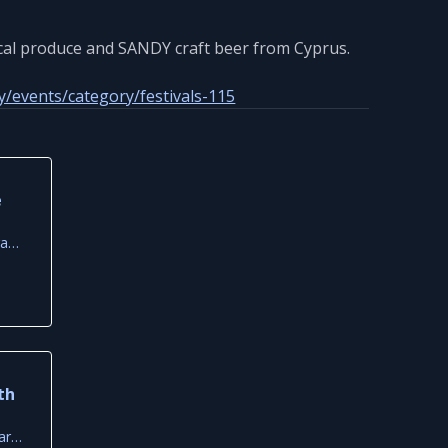
ocal produce and SANDY craft beer from Cyprus.
y/events/category/festivals-115
e
Riva Beach House by Frame, Famagusta
th
Old Primary School Square, Louvaras