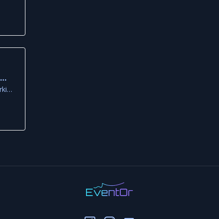
k
ca
Neolithic Settlement Parking Area, Larnaca