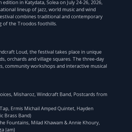
 edition in Katydata, Solea on July 24-26, 2026,
ational lineup of jazz, world music and wind
estival combines traditional and contemporary
g of the Troodos foothills.
dcraft Loud, the festival takes place in unique
rds, orchards and village squares. The three-day
sts, community workshops and interactive musical
 Voices, Misharoz, Windcraft Band, Postcards from
e Tap, Ermis Michail Amped Quintet, Hayden
tic Brass Band)
o the Fountains, Milad Khawam & Annie Khoury,
ga Jam)