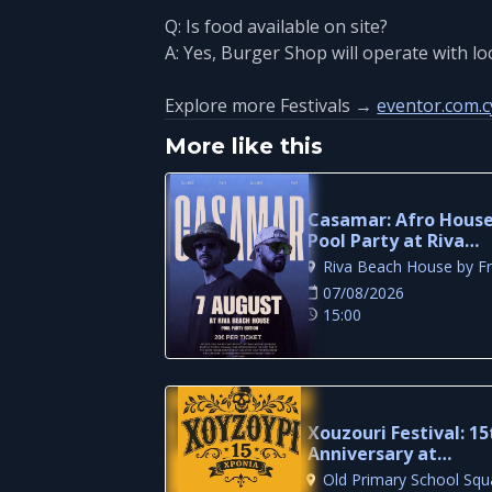
Q: Is food available on site?
A: Yes, Burger Shop will operate with l
Explore more Festivals →
eventor.com.c
More like this
Casamar: Afro Hous
Pool Party at Riva
Beach House
07/08/2026
15:00
Xouzouri Festival: 15
Anniversary at
Louvaras Village