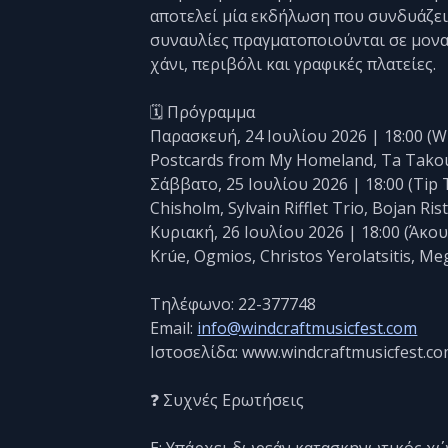
αποτελεί μία εκδήλωση που συνδυάζει
συναυλίες πραγματοποιούνται σε μονα
χάνι, περιβόλι και γραφικές πλατείες.
🗓️ Πρόγραμμα
Παρασκευή, 24 Ιουλίου 2026 | 18:00 (Wi
Postcards from My Homeland, Ta Takou
Σάββατο, 25 Ιουλίου 2026 | 18:00 (Tip
Chisholm, Sylvain Rifflet Trio, Bojan Ris
Κυριακή, 26 Ιουλίου 2026 | 18:00 (Άκο
Krúe, Ogmios, Christos Yerolatsitis, Me
Τηλέφωνο: 22-377748
Email:
info@windcraftmusicfest.com
Ιστοσελίδα: www.windcraftmusicfest.c
❓ Συχνές Ερωτήσεις
Ε: Υπάρχει δωρεάν κατασκηνωτικός χώ