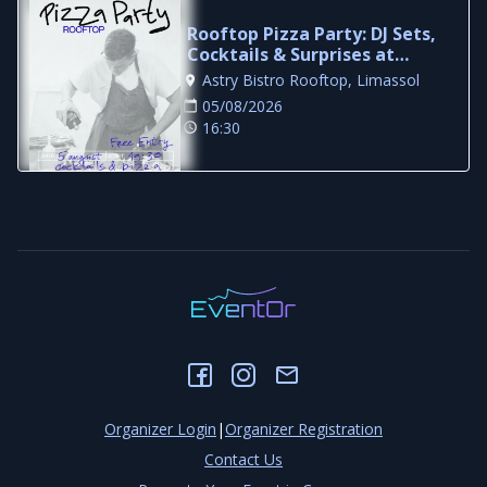
Rooftop Pizza Party: DJ Sets,
Cocktails & Surprises at
Astry Bistro
Astry Bistro Rooftop, Limassol
05/08/2026
16:30
Organizer Login
|
Organizer Registration
Contact Us