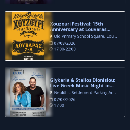
Xouzouri Festival: 15th
Anniversary at Louvaras
Village
Old Primary School Square, Louvaras
07/08/2026
17:00-22:00
Glykeria & Stelios Dionisiou:
Live Greek Music Night in
Larnaca
Neolithic Settlement Parking Area, Larnaca
07/08/2026
17:00