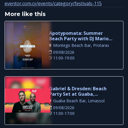
eventor.com.cy/events/category/festivals-115
More like this
Apotypomata: Summer
Beach Party with DJ Mario
Yaya in Protaras
Montego Beach Bar, Protaras
09/08/2026
11:00-19:00
Gabriel & Dresden: Beach
Party Set at Guaba,
Limassol
Guaba Beach Bar, Limassol
09/08/2026
11:00-17:00