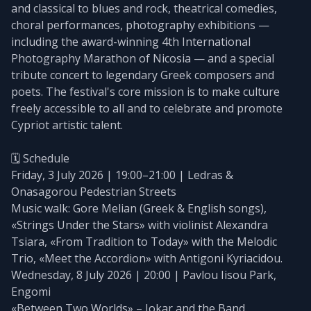
and classical to blues and rock, theatrical comedies,
choral performances, photography exhibitions —
including the award-winning 4th International
Photography Marathon of Nicosia — and a special
tribute concert to legendary Greek composers and
poets. The festival's core mission is to make culture
freely accessible to all and to celebrate and promote
Cypriot artistic talent.
🗓️ Schedule
Friday, 3 July 2026 | 19:00–21:00 | Ledras &
Onasagorou Pedestrian Streets
Music walk: Gore Melian (Greek & English songs),
«Strings Under the Stars» with violinist Alexandra
Tsiara, «From Tradition to Today» with the Melodic
Trio, «Meet the Accordion» with Antigoni Kyriacidou.
Wednesday, 8 July 2026 | 20:00 | Pavlou Iisou Park,
Engomi
«Between Two Worlds» – Jokar and the Band.