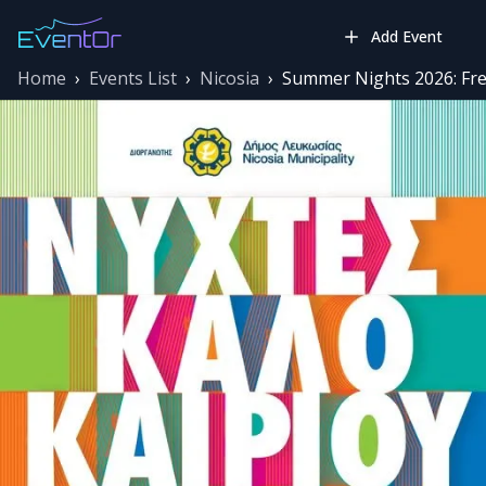
Add Event
Home
›
Events List
›
Nicosia
›
Summer Nights 2026: Free