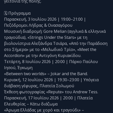
γειτονιά της πόλης.
🗓️ Πρόγραμμα
Παρασκευή, 3 Ιουλίου 2026 | 19:00–21:00 |
Πεζόδρομοι Λήδρας & Ονασαγόρου
Μουσική διαδρομή: Gore Melian (αγγλικά & ελληνικά
τραγούδια), «Strings Under the Stars» με τη
βιολονίστρια Αλεξάνδρα Τσιάρα, «Από την Παράδοση
στο Σήμερα» με το «Μελωδικό Τρίο», «Meet the
Accordion» με την Αντιγόνη Κυριακίδου.
Τετάρτη, 8 Ιουλίου 2026 | 20:00 | Πάρκο Παύλου
Ιησού, Έγκωμη
«Between two worlds» – Jokar and the Band.
Κυριακή, 12 Ιουλίου 2026 | 19:30–23:00 | Υπόγεια
διάβαση γέφυρας, Πλατεία Σολωμού
Έκθεση φωτογραφίας «Repute» του Andrew Tess.
Παρασκευή, 17 Ιουλίου 2026 | 20:00 | Πλατεία
Ελευθερίας – Κάτω διάζωμα
«Άρωμα Ελλάδας με χορό και τραγούδι» –