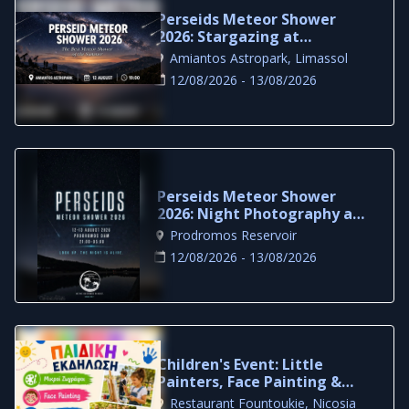
Perseids Meteor Shower
2026: Stargazing at
Amiantos
Amiantos Astropark, Limassol
12/08/2026 - 13/08/2026
Perseids Meteor Shower
2026: Night Photography at
Prodromos Dam
Prodromos Reservoir
12/08/2026 - 13/08/2026
Children's Event: Little
Painters, Face Painting &
Survivor Games in Nicosia
Restaurant Fountoukie, Nicosia