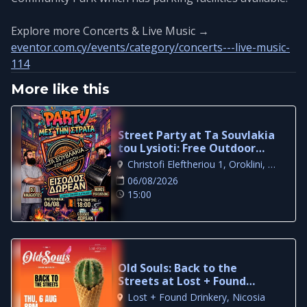
Explore more Concerts & Live Music →
eventor.com.cy/events/category/concerts---live-music-
114
More like this
Street Party at Ta Souvlakia
tou Lysioti: Free Outdoor
Night in Larnaca
Christofi Eleftheriou 1, Oroklini, Larnaca
06/08/2026
15:00
Old Souls: Back to the
Streets at Lost + Found
Drinkery
Lost + Found Drinkery, Nicosia