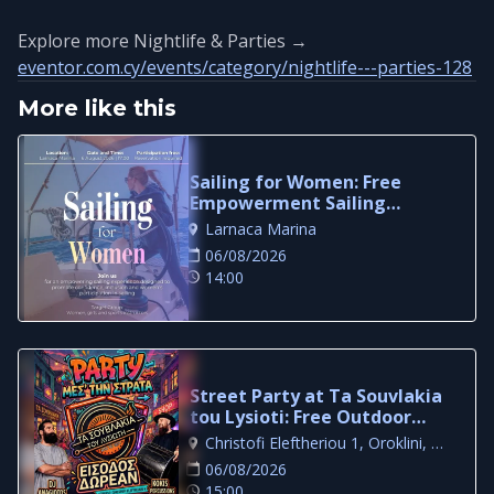
Explore more Nightlife & Parties →
eventor.com.cy/events/category/nightlife---parties-128
More like this
Sailing for Women: Free
Empowerment Sailing
Experience in Larnaca
Larnaca Marina
06/08/2026
14:00
Street Party at Ta Souvlakia
tou Lysioti: Free Outdoor
Night in Larnaca
Christofi Eleftheriou 1, Oroklini, Larnaca
06/08/2026
15:00