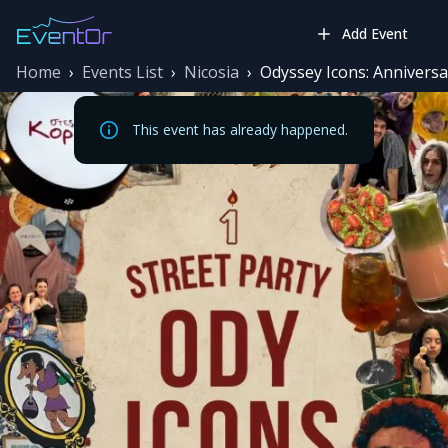
Add Event
Home
›
Events List
›
Nicosia
›
Odyssey Icons: Anniversar
This event has already happened.