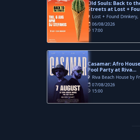
Old Souls: Back to th
Streets at Lost + Fo
Drinkery
06/08/2026
17:00
Casamar: Afro Hous
Pool Party at Riva
Beach House
07/08/2026
15:00