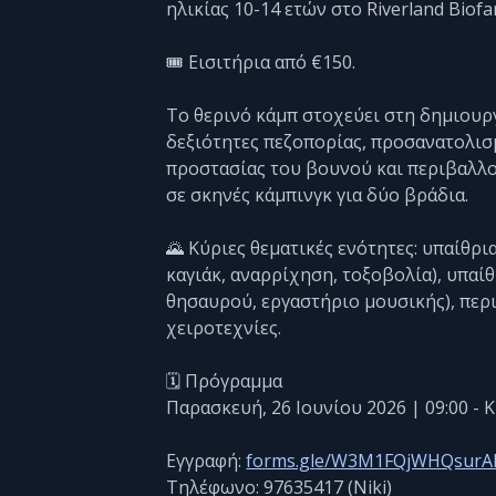
ηλικίας 10-14 ετών στο Riverland Biof
🎟️ Εισιτήρια από €150.
Το θερινό κάμπ στοχεύει στη δημιουργ
δεξιότητες πεζοπορίας, προσανατολισ
προστασίας του βουνού και περιβαλλο
σε σκηνές κάμπινγκ για δύο βράδια.
🌄 Κύριες θεματικές ενότητες: υπαίθρ
καγιάκ, αναρρίχηση, τοξοβολία), υπαίθ
θησαυρού, εργαστήριο μουσικής), περι
χειροτεχνίες.
🗓️ Πρόγραμμα
Παρασκευή, 26 Ιουνίου 2026 | 09:00 - Κ
Εγγραφή:
forms.gle/W3M1FQjWHQsurA
Τηλέφωνο: 97635417 (Niki)