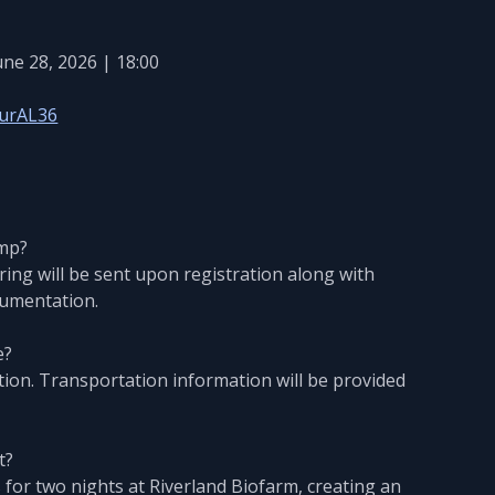
une 28, 2026 | 18:00
urAL36
amp?
ring will be sent upon registration along with
cumentation.
e?
tion. Transportation information will be provided
t?
ts for two nights at Riverland Biofarm, creating an