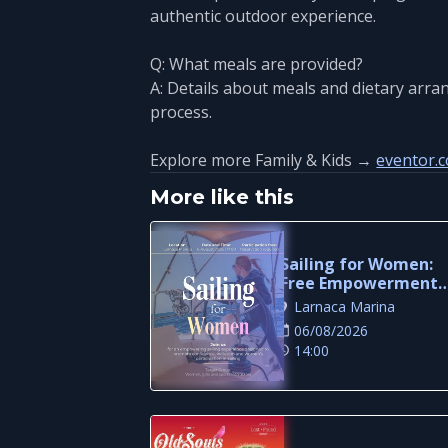
authentic outdoor experience.
Q: What meals are provided?
A: Details about meals and dietary arra
process.
Explore more Family & Kids →
eventor.c
More like this
Sailing for Women:
Free Empowerment
Sailing Experience in
Larnaca Marina
Larnaca
06/08/2026
14:00