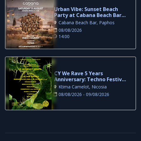
Urban Vibe: Sunset Beach
Party at Cabana Beach Bar,
Paphos
Cabana Beach Bar, Paphos
08/08/2026
14:00
CY We Rave 5 Years
Anniversary: Techno Festival
at Ktima Camelot
Ktima Camelot, Nicosia
08/08/2026 - 09/08/2026