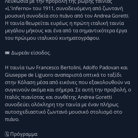
Λευκωσία με την προβολή της βωβής ταινίας
«L'Inferno» του 1911, συνοδευόμενη από ζωντανή
μουσική συνοδεία στο πιάνο από τον Andrea Goretti.
Η ταινία θεωρείται ευρέως η πρώτη ιταλική ταινία
μεγάλου μήκους και ένα από τα σημαντικότερα έργα
του πρώιμου ιταλικού κινηματογράφου.
🎟️ Δωρεάν είσοδος.
Η ταινία των Francesco Bertolini, Adolfo Padovan και
Giuseppe de Liguoro αναπαριστά οπτικά το ταξίδι
στην Κόλαση μέσα από εικόνες που εξακολουθούν να
συγκινούν ακόμα και σήμερα. Σε αυτή την προβολή, ο
Ιταλός πιανίστας και συνθέτης Andrea Goretti
συνοδεύει ολόκληρη την ταινία με έναν πλήρως
αυτοσχεδιαστικό ζωντανό μουσικό στολισμό στο
πιάνο.
🗓️ Πρόγραμμα