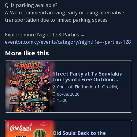
Q: Is parking available?
A: We recommend arriving early or using alternative
transportation due to limited parking spaces.
Explore more Nightlife & Parties →
eventor.com.cy/events/category/nightlife---parties-128
More like this
Street Party at Ta Souvlakia
tou Lysioti: Free Outdoor
Night in Larnaca
Christofi Eleftheriou 1, Oroklini, Larnaca
06/08/2026
15:00
Old Souls: Back to the