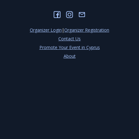
Organizer Login
|
Organizer Registration
Contact Us
Promote Your Event in Cyprus
About
Blog
Privacy Policy
Terms & Conditions
Cookies Settings
©
2026
EventOr
Developed by
TechCenter CY