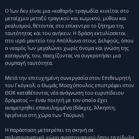
Ο Ίων δεν είναι μια «καθαρή» τραγωδία: κινείται στο
μεταίχμιο μεταξύ τραγικού και κωμικού, μύθου και
ρεαλισμού, θέτοντας στο επίκεντρο το ζήτημα της
ταυτότητας και του ανήκειν. Η δράση εκτυλίσσεται
στο ιερό μαντείο του Απόλλωνα στους Δελφούς, όπου
ο νεαρός Ίων μεγαλώνει χωρίς όνομα και γνώση της
καταγωγής του, πασχίζοντας να συγκροτήσει μια
συμπαγή ταυτότητα.
Μετά την επιτυχημένη συνεργασία στον Επιθεωρητή
του Γκόγκολ, ο Θωμάς Μοσχόπουλος επιστρέφει στον
ΘΟΚ καταθέτοντας νέα ανάγνωση του ευριπίδειου
δράματος — έναν ποιητή με τον οποίο έχει
αναμετρηθεί επανειλημμένα (Βάκχες, Άλκηστη,
Ιφιγένεια στη χώρα των Ταύρων).
Η παράσταση μετατρέπει τη σκηνή σε
πολυπρισματικό χώρο αναστοχασμού όπου τα είδωλα