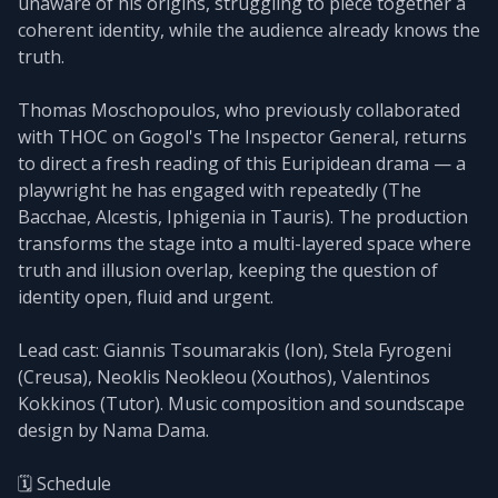
unaware of his origins, struggling to piece together a
coherent identity, while the audience already knows the
truth.
Thomas Moschopoulos, who previously collaborated
with THOC on Gogol's The Inspector General, returns
to direct a fresh reading of this Euripidean drama — a
playwright he has engaged with repeatedly (The
Bacchae, Alcestis, Iphigenia in Tauris). The production
transforms the stage into a multi-layered space where
truth and illusion overlap, keeping the question of
identity open, fluid and urgent.
Lead cast: Giannis Tsoumarakis (Ion), Stela Fyrogeni
(Creusa), Neoklis Neokleou (Xouthos), Valentinos
Kokkinos (Tutor). Music composition and soundscape
design by Nama Dama.
🗓️ Schedule