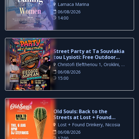
Experience in Larnaca
Larnaca Marina
06/08/2026
14:00
Street Party at Ta Souvlakia
tou Lysioti: Free Outdoor
Night in Larnaca
Christofi Eleftheriou 1, Oroklini, Larnaca
06/08/2026
15:00
Old Souls: Back to the
Streets at Lost + Found
Drinkery
Lost + Found Drinkery, Nicosia
06/08/2026
17:00