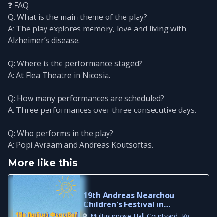
❓ FAQ
Q: What is the main theme of the play?
A: The play explores memory, love and living with
Alzheimer’s disease.
Q: Where is the performance staged?
A: At Flea Theatre in Nicosia.
Q: How many performances are scheduled?
A: Three performances over three consecutive days.
Q: Who performs in the play?
A: Popi Avraam and Andreas Koutsoftas.
More like this
19th Andreas Nearchou
Children's Festival in
Kyperounta
Multipurpose Hall Courtyard, Kyperounta