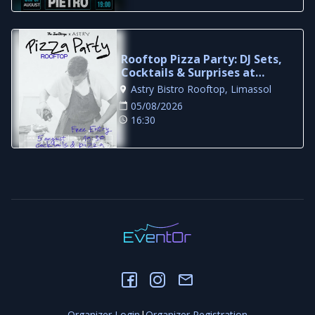
Rooftop Pizza Party: DJ Sets,
Cocktails & Surprises at
Astry Bistro
Astry Bistro Rooftop, Limassol
05/08/2026
16:30
Organizer Login
|
Organizer Registration