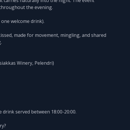
carries naturally into the night. The event
 throughout the evening.
es one welcome drink).
kissed, made for movement, mingling, and shared
.
Tsiakkas Winery, Pelendri)
e drink served between 18:00-20:00.
ry?