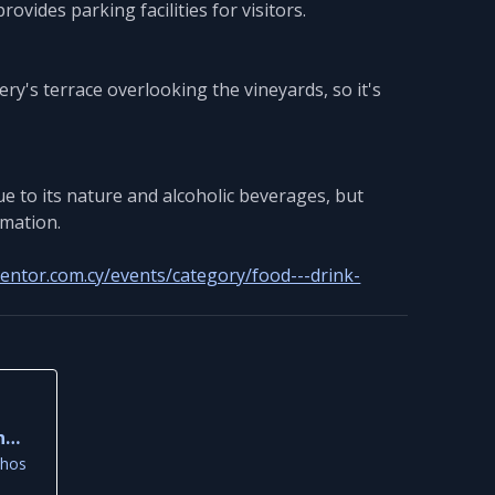
rovides parking facilities for visitors.
ry's terrace overlooking the vineyards, so it's
ue to its nature and alcoholic beverages, but
rmation.
entor.com.cy/events/category/food---drink-
na
phos