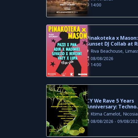
14:00
Pinakoteka x Mason:
Sunset DJ Collab at R
Beachouse Limassol
Riva Beachouse, Limas
08/08/2026
14:00
CY We Rave 5 Years
Anniversary: Techno
Festival at Ktima
Ktima Camelot, Nicosia
Camelot
08/08/2026 - 09/08/20