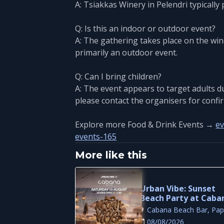
A: Tsiakkas Winery in Pelendri typically p
Q: Is this an indoor or outdoor event?
A: The gathering takes place on the wine
primarily an outdoor event.
Q: Can I bring children?
A: The event appears to target adults d
please contact the organisers for confi
Explore more Food & Drink Events →
ev
events-165
More like this
Urban Vibe: Sunset
Beach Party at Caba
Beach Bar, Paphos
Cabana Beach Bar, Pa
08/08/2026