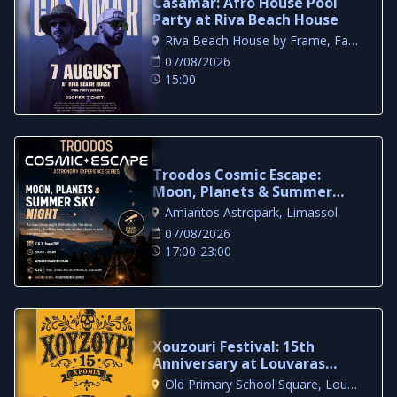
Casamar: Afro House Pool
Party at Riva Beach House
Riva Beach House by Frame, Famagusta
07/08/2026
15:00
Troodos Cosmic Escape:
Moon, Planets & Summer
Sky Night in Limassol
Amiantos Astropark, Limassol
07/08/2026
17:00-23:00
Xouzouri Festival: 15th
Anniversary at Louvaras
Village
Old Primary School Square, Louvaras