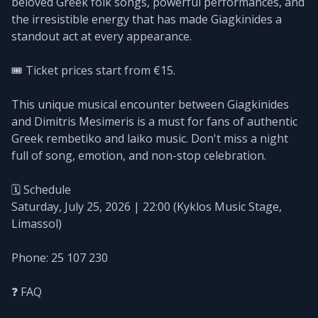
beloved Greek folk songs, powerful performances, and
the irresistible energy that has made Giagkinides a
standout act at every appearance.
🎟️ Ticket prices start from €15.
This unique musical encounter between Giagkinides
and Dimitris Mesimeris is a must for fans of authentic
Greek rembetiko and laiko music. Don't miss a night
full of song, emotion, and non-stop celebration.
🗓️ Schedule
Saturday, July 25, 2026 | 22:00 (Kyklos Music Stage,
Limassol)
Phone: 25 107 230
❓ FAQ