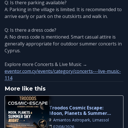
Q: Is there parking available?
A: Parking in the village is limited. It is recommended to
arrive early or park on the outskirts and walk in.
Q: Is there a dress code?
A: No dress code is mentioned. Smart casual attire is
generally appropriate for outdoor summer concerts in
Cyprus.
Explore more Concerts & Live Music →
eventor.com.cy/events/category/concerts---live-music-
114
More like this
Troodos Cosmic Escape:
Moon, Planets & Summer
Sky Night in Limassol
Amiantos Astropark, Limassol
07/08/2026