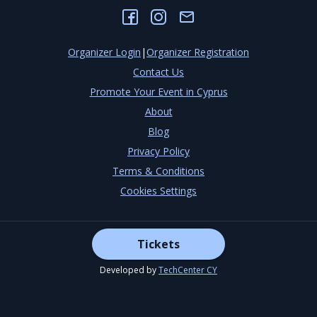
Organizer Login
|
Organizer Registration
Contact Us
Promote Your Event in Cyprus
About
Blog
Privacy Policy
Terms & Conditions
Cookies Settings
Tickets
©
2026
EventOr
Developed by
TechCenter CY