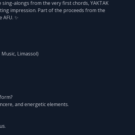
e sing-alongs from the very first chords, YAKTAK
ting impression. Part of the proceeds from the
he AFU. ✨
e Music, Limassol)
rform?
ncere, and energetic elements.
us.