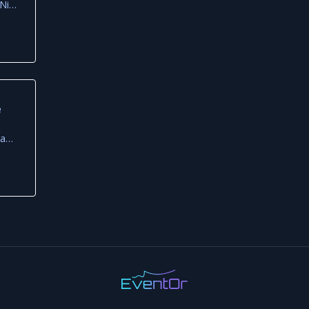
Lost + Found Drinkery, Nicosia
e
Riva Beach House by Frame, Famagusta