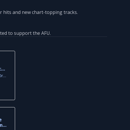
ar hits and new chart-topping tracks.
ated to support the AFU.
:
in
Christofi Eleftheriou 1, Oroklini, Larnaca
e
und