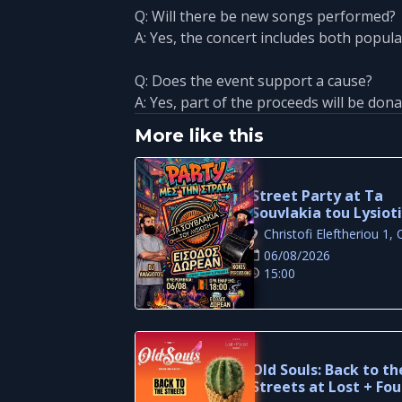
Q: Will there be new songs performed?
A: Yes, the concert includes both popul
Q: Does the event support a cause?
A: Yes, part of the proceeds will be don
More like this
Street Party at Ta
Souvlakia tou Lysioti
Free Outdoor Night 
Larnaca
06/08/2026
15:00
Old Souls: Back to th
Streets at Lost + Fo