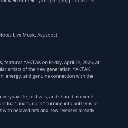
όδων θα διατεθεί για τη στήριξη του AFU. ✨
Notes Live Music, Λεμεσός)
s, features YAKTAK on Friday, April 24, 2026, at
lar artists of the new generation, YAKTAK
on, energy, and genuine connection with the
veryday life, festivals, and shared moments,
Pohidna,” and “Unochі” turning into anthems of
 set with beloved hits and new releases already