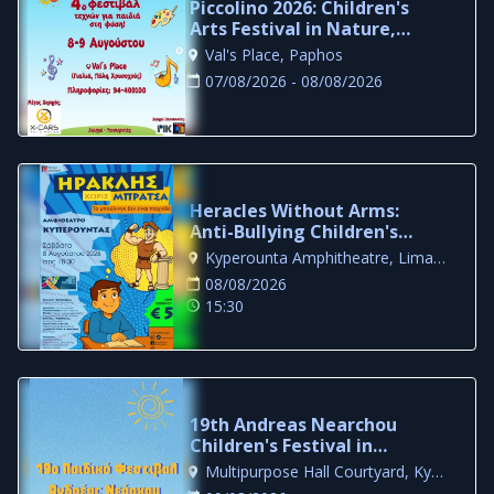
Piccolino 2026: Children's
Arts Festival in Nature,
Paphos
Val's Place, Paphos
07/08/2026 - 08/08/2026
Heracles Without Arms:
Anti-Bullying Children's
Theatre in Limassol
Kyperounta Amphitheatre, Limassol
08/08/2026
15:30
19th Andreas Nearchou
Children's Festival in
Kyperounta
Multipurpose Hall Courtyard, Kyperounta