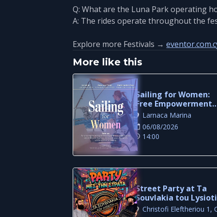
Q: What are the Luna Park operating h
A: The rides operate throughout the fest
Explore more Festivals →
eventor.com.c
More like this
Sailing for Women:
Free Empowerment
Sailing Experience in
Larnaca Marina
Larnaca
06/08/2026
14:00
Street Party at Ta
Souvlakia tou Lysioti
Free Outdoor Night 
Larnaca