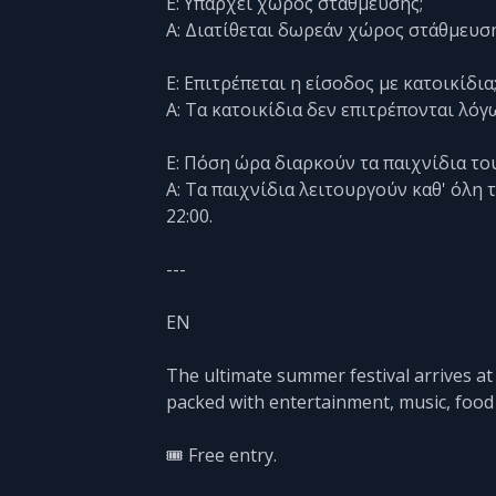
Ε: Υπάρχει χώρος στάθμευσης;
Α: Διατίθεται δωρεάν χώρος στάθμευσ
Ε: Επιτρέπεται η είσοδος με κατοικίδια
Α: Τα κατοικίδια δεν επιτρέπονται λόγ
Ε: Πόση ώρα διαρκούν τα παιχνίδια το
Α: Τα παιχνίδια λειτουργούν καθ' όλη τ
22:00.
---
EN
The ultimate summer festival arrives at
packed with entertainment, music, food
🎟️ Free entry.