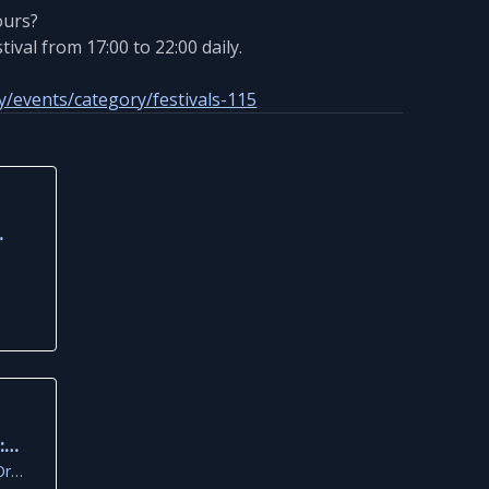
ours?
ival from 17:00 to 22:00 daily.
y/events/category/festivals-115
:
in
Christofi Eleftheriou 1, Oroklini, Larnaca