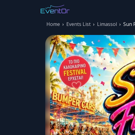
Home
›
Events List
›
Limassol
›
Sun F