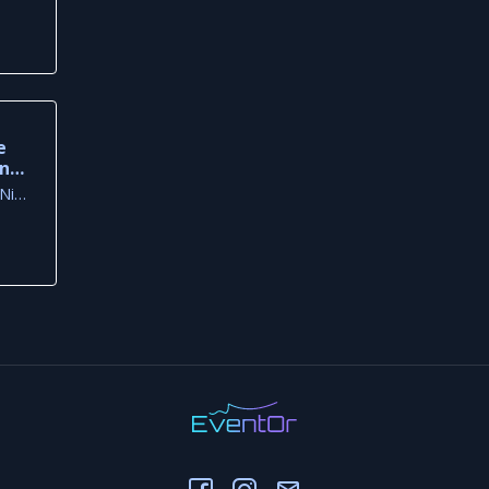
e
und
Lost + Found Drinkery, Nicosia