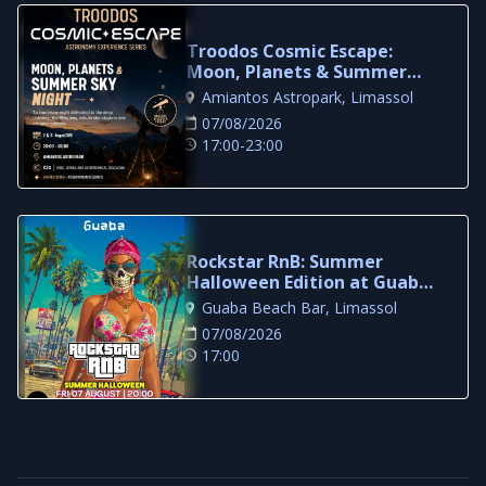
Troodos Cosmic Escape:
Moon, Planets & Summer
Sky Night in Limassol
Amiantos Astropark, Limassol
07/08/2026
17:00-23:00
Rockstar RnB: Summer
Halloween Edition at Guaba
Beach Bar
Guaba Beach Bar, Limassol
07/08/2026
17:00