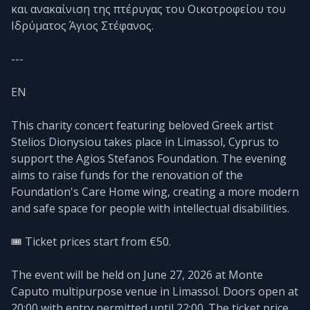
και ανακαίνιση της πτέρυγας του Οικοτροφείου του
Ιδρύματος Άγιος Στέφανος.
---
EN
This charity concert featuring beloved Greek artist
Stelios Dionysiou takes place in Limassol, Cyprus to
support the Agios Stefanos Foundation. The evening
aims to raise funds for the renovation of the
Foundation's Care Home wing, creating a more modern
and safe space for people with intellectual disabilities.
🎟️ Ticket prices start from €50.
The event will be held on June 27, 2026 at Monte
Caputo multipurpose venue in Limassol. Doors open at
20:00 with entry permitted until 22:00. The ticket price