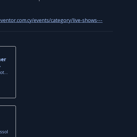
eventor.com.cy/events/category/live-shows---
mer
as
Montego Beach Bar, Protaras
ssol