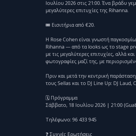
Ιουλίου 2026 στις 21:00. Ένα βράδυ γε
μεγαλύτερες επιτυχίες της Rihanna.
🎟️ Εισιτήρια από €20.
Η Rose Cohen είναι γνωστή παγκοσμίω
Rihanna — από τα looks ως το stage pr
με τις μεγαλύτερες επιτυχίες, αλλά κα
φωτογραφίες μαζί της, με περιορισμέν
Πριν και μετά την κεντρική παράσταση
τους Sellas και το DJ Line Up: DJ Laud, 
🗓️ Πρόγραμμα
Σάββατο, 18 Ιουλίου 2026 | 21:00 (Gua
Τηλέφωνο: 96 433 945
❓ Συχνές Ερωτήσεις