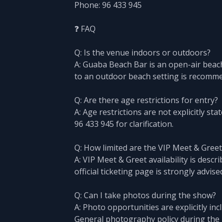
Phone: 96 433 945
❓ FAQ
Q: Is the venue indoors or outdoors?
A: Guaba Beach Bar is an open-air beac
to an outdoor beach setting is recomm
Q: Are there age restrictions for entry?
A: Age restrictions are not explicitly st
96 433 945 for clarification.
Q: How limited are the VIP Meet & Greet
A: VIP Meet & Greet availability is descri
official ticketing page is strongly advis
Q: Can I take photos during the show?
A: Photo opportunities are explicitly in
General photography policy during the l