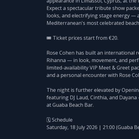
appearance in Limassol, Cyprus, at the 
Expect a spectacular tribute show packe
looks, and electrifying stage energy — a
Mediterranean's most celebrated beach
🎟️ Ticket prices start from €20.
Rose Cohen has built an international 
Rihanna — in look, movement, and perf
limited-availability VIP Meet & Greet p
and a personal encounter with Rose Co
The night is further elevated by Openin
featuring DJ Laud, Cinthia, and Dayana
at Guaba Beach Bar.
🗓️ Schedule
Saturday, 18 July 2026 | 21:00 (Guaba B