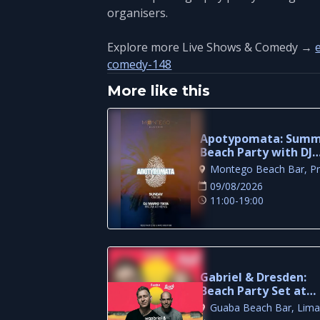
organisers.
Explore more Live Shows & Comedy →
comedy-148
More like this
Apotypomata: Sum
Beach Party with DJ
Mario Yaya in Protar
09/08/2026
11:00-19:00
Gabriel & Dresden:
Beach Party Set at
Guaba, Limassol
Guaba Beach Bar, Lima