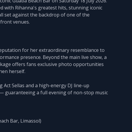
iconic Guaba Beach Bar on Saturday 18 July 2026.
d with Rihanna's greatest hits, stunning iconic
ll set against the backdrop of one of the
front venues.
reputation for her extraordinary resemblance to
ormance presence. Beyond the main live show, a
ackage offers fans exclusive photo opportunities
hen herself.
g Act Sellas and a high-energy DJ line-up
 — guaranteeing a full evening of non-stop music
each Bar, Limassol)