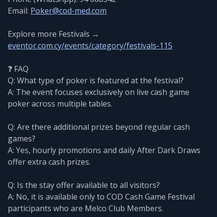
Email:
Poker@cod-med.com
Explore more Festivals →
eventor.com.cy/events/category/festivals-115
❓ FAQ
Q: What type of poker is featured at the festival?
A: The event focuses exclusively on live cash game
poker across multiple tables.
Q: Are there additional prizes beyond regular cash
games?
A: Yes, hourly promotions and daily After Dark Draws
offer extra cash prizes.
Q: Is the stay offer available to all visitors?
A: No, it is available only to COD Cash Game Festival
participants who are Melco Club Members.