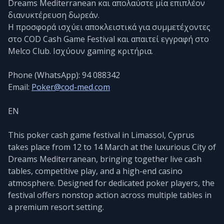
Dreams Mediterranean και απολαύστε μία επιπλέον
διανυκτέρευση δωρεάν.
Η προσφορά ισχύει αποκλειστικά για συμμετέχοντες
στο COD Cash Game Festival και απαιτεί εγγραφή στο
Melco Club. Ισχύουν gaming κριτήρια.
Phone (WhatsApp): 94 088342
Email:
Poker@cod-med.com
EN
This poker cash game festival in Limassol, Cyprus
takes place from 12 to 14 March at the luxurious City of
Dreams Mediterranean, bringing together live cash
tables, competitive play, and a high-end casino
atmosphere. Designed for dedicated poker players, the
festival offers nonstop action across multiple tables in
a premium resort setting.