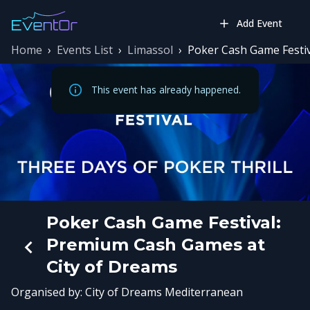
Add Event
Home
›
Events List
›
Limassol
›
Poker Cash Game Festiv
This event has already happened.
Poker Cash Game Festival:
Premium Cash Games at
City of Dreams
Organised by:
City of Dreams Mediterranean