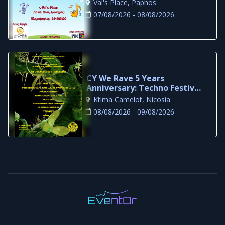
Val's Place, Paphos
07/08/2026 - 08/08/2026
CY We Rave 5 Years
Anniversary: Techno Festival
at Ktima Camelot
Ktima Camelot, Nicosia
08/08/2026 - 09/08/2026