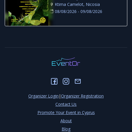
at Ktima Camelot
Ktima Camelot, Nicosia
08/08/2026 - 09/08/2026
Organizer Login
|
Organizer Registration
Contact Us
Promote Your Event in Cyprus
About
Blog