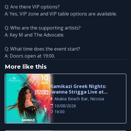
Q: Are there VIP options?
A: Yes, VIP zone and VIP table options are available.
Q: Who are the supporting artists?
A: Key M and The Advocate.
Q: What time does the event start?
A: Doors open at 19:00.
More like this
Kamikazi Greek Nights:
Iwanna Strigga Live at
Akakia Beach Bar
Akakia Beach Bar, Nicosia
10/08/2026
16:00