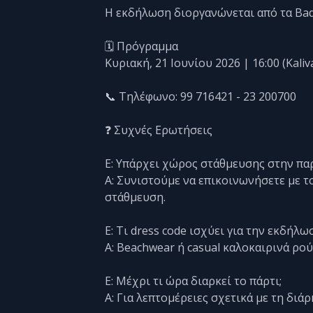
Η εκδήλωση διοργανώνεται από τα Bad H
🗓️ Πρόγραμμα
Κυριακή, 21 Ιουνίου 2026 | 16:00 (Kali
📞 Τηλέφωνο: 99 716421 - 23 200700
❓ Συχνές Ερωτήσεις
Ε: Υπάρχει χώρος στάθμευσης στην πα
Α: Συνιστούμε να επικοινωνήσετε με το
στάθμευση.
Ε: Τι dress code ισχύει για την εκδήλω
Α: Beachwear ή casual καλοκαιρινά ρού
Ε: Μέχρι τι ώρα διαρκεί το πάρτι;
Α: Για λεπτομέρειες σχετικά με τη διά