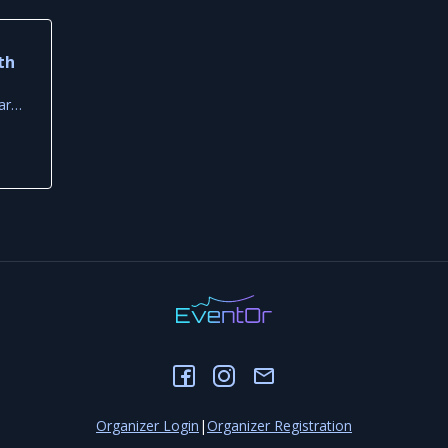
th
Old Primary School Square, Louvaras
Organizer Login
|
Organizer Registration