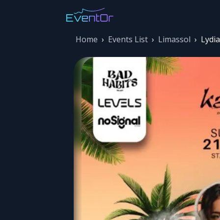
Home
›
Events List
›
Limassol
›
Lydi