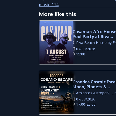
music-114
More like this
Casamar: Afro Hous
Pool Party at Riva
Beach House
07/08/2026
15:00
Troodos Cosmic Esca
Moon, Planets &
Summer Sky Night i
Limassol
07/08/2026
17:00-23:00