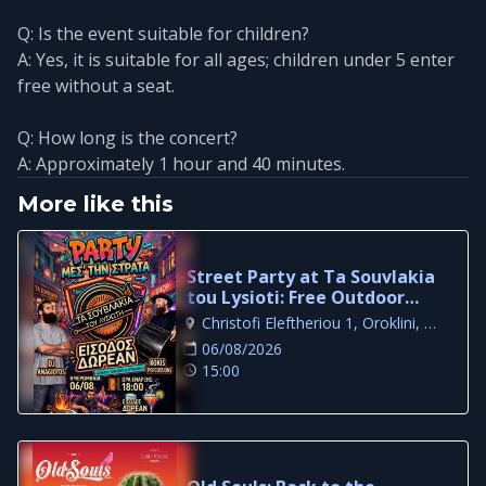
Q: Is the event suitable for children?
A: Yes, it is suitable for all ages; children under 5 enter
free without a seat.
Q: How long is the concert?
A: Approximately 1 hour and 40 minutes.
More like this
Street Party at Ta Souvlakia
tou Lysioti: Free Outdoor
Night in Larnaca
Christofi Eleftheriou 1, Oroklini, Larnaca
06/08/2026
15:00