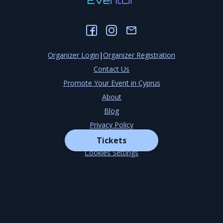
Organizer Login
|
Organizer Registration
Contact Us
Promote Your Event in Cyprus
About
Blog
Privacy Policy
Terms & Conditions
Tickets
Cookies Settings
©
2026
EventOr
Developed by
TechCenter CY