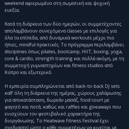
weekend αφιερωμένο στη σωματική και ψυχική
ευεξία.
Κατά τη διάρκεια των δύο ημερών, οι συμμετέχοντες
απολαμβάνουν συνεχόμενα classes με επιλογές για
όλα τα επίπεδα, από δυναμικά workouts μέχρι πιο
ήπιες, mindful πρακτικές. Το πρόγραμμα περιλαμβάνει
disciplines όπως pilates, bootcamp, HIIT, boxing, yoga,
core & cardio, strength training και πολλά ακόμη, με τη
συμμετοχή γυμναστηρίων και fitness studios από
Κύπρο και εξωτερικό.
Η εμπειρία συμπληρώνεται από back-to-back DJ sets
καθ’ όλη τη διάρκεια της ημέρας, χώρους χαλάρωσης
για αποκατάσταση, δωρεάν μασάζ, food court με
φαγητό και ποτά, καθώς και raffles και giveaways που
ενισχύουν τον φεστιβαλικό χαρακτήρα της
διοργάνωσης. Το Heatwave Fitness Festival έχει
σχεδιαστεί ώστε ο κάθε συμμετέχων να κινείται με