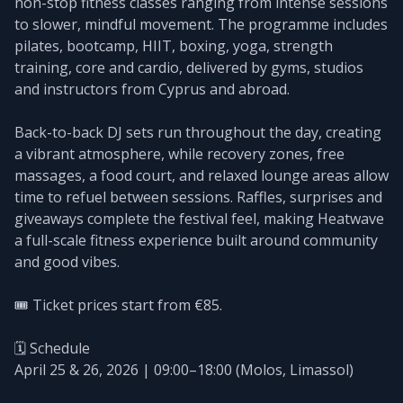
non-stop fitness classes ranging from intense sessions
to slower, mindful movement. The programme includes
pilates, bootcamp, HIIT, boxing, yoga, strength
training, core and cardio, delivered by gyms, studios
and instructors from Cyprus and abroad.
Back-to-back DJ sets run throughout the day, creating
a vibrant atmosphere, while recovery zones, free
massages, a food court, and relaxed lounge areas allow
time to refuel between sessions. Raffles, surprises and
giveaways complete the festival feel, making Heatwave
a full-scale fitness experience built around community
and good vibes.
🎟️ Ticket prices start from €85.
🗓️ Schedule
April 25 & 26, 2026 | 09:00–18:00 (Molos, Limassol)