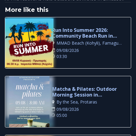
More like this
Run Into Summer 2026:
Community Beach Run in
Protaras
MMAD Beach (Kohyli), Famagusta
09/08/2026
03:30
Matcha & Pilates: Outdoor
Morning Session in
Famagusta
By the Sea, Protaras
09/08/2026
05:00