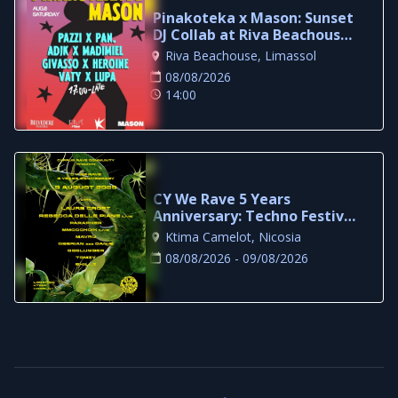
Pinakoteka x Mason: Sunset
DJ Collab at Riva Beachouse
Limassol
Riva Beachouse, Limassol
08/08/2026
14:00
CY We Rave 5 Years
Anniversary: Techno Festival
at Ktima Camelot
Ktima Camelot, Nicosia
08/08/2026 - 09/08/2026