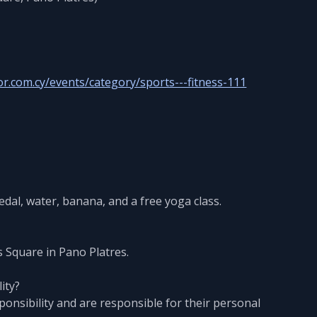
r.com.cy/events/category/sports---fitness-111
edal, water, banana, and a free yoga class.
s Square in Pano Platres.
ity?
sponsibility and are responsible for their personal