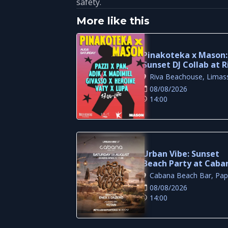
safety.
More like this
Pinakoteka x Mason:
Sunset DJ Collab at R
Beachouse Limassol
Riva Beachouse, Limas
08/08/2026
14:00
Urban Vibe: Sunset
Beach Party at Caba
Beach Bar, Paphos
Cabana Beach Bar, Pa
08/08/2026
14:00