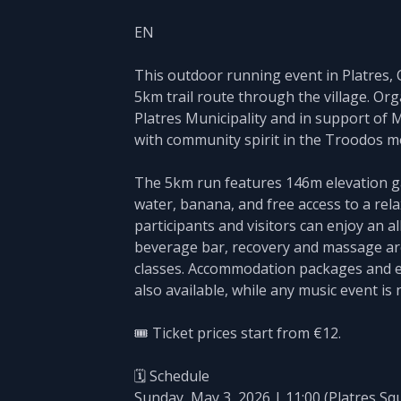
EN
This outdoor running event in Platres, C
5km trail route through the village. Or
Platres Municipality and in support of M
with community spirit in the Troodos m
The 5km run features 146m elevation g
water, banana, and free access to a rel
participants and visitors can enjoy an al
beverage bar, recovery and massage are
classes. Accommodation packages and exc
also available, while any music event is 
🎟️ Ticket prices start from €12.
🗓️ Schedule
Sunday, May 3, 2026 | 11:00 (Platres Sq