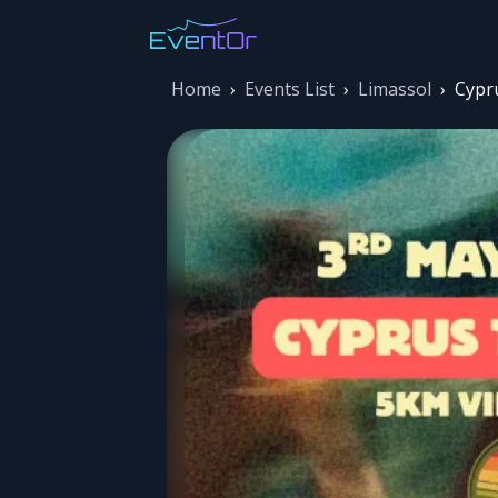
Home
›
Events List
›
Limassol
›
Cypru