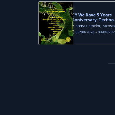
CY We Rave 5 Years
Anniversary: Techno
Festival at Ktima
Ktima Camelot, Nicosia
Camelot
08/08/2026 - 09/08/20