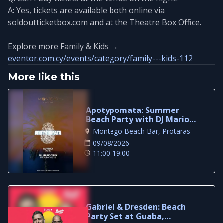
A: Yes, tickets are available both online via
soldoutticketbox.com and at the Theatre Box Office.
Explore more Family & Kids →
eventor.com.cy/events/category/family---kids-112
More like this
Apotypomata: Summer
Beach Party with DJ Mario
Yaya in Protaras
Montego Beach Bar, Protaras
09/08/2026
11:00-19:00
Gabriel & Dresden: Beach
Party Set at Guaba,