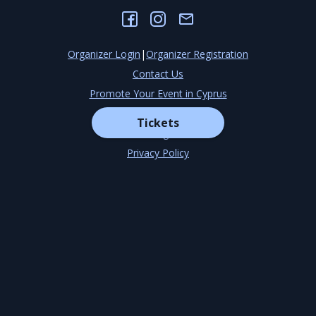
Organizer Login
|
Organizer Registration
Contact Us
Promote Your Event in Cyprus
About
Tickets
Blog
Privacy Policy
Terms & Conditions
Cookies Settings
©
2026
EventOr
Developed by
TechCenter CY