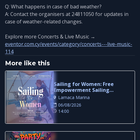
Q: What happens in case of bad weather?
A: Contact the organisers at 24811050 for updates in
case of weather-related changes.
Explore more Concerts & Live Music →
eventor.com.cy/events/category/concerts---live-music-
114
More like this
Sailing for Women: Free
Empowerment Sailing
Experience in Larnaca
Larnaca Marina
06/08/2026
14:00