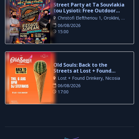
Street Party at Ta Souvlakia
tou Lysioti: Free Outdoor
Night in Larnaca
Christofi Eleftheriou 1, Oroklini, Larnaca
06/08/2026
15:00
Old Souls: Back to the
Streets at Lost + Found
Drinkery
Lost + Found Drinkery, Nicosia
06/08/2026
17:00