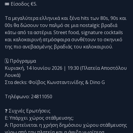
🎟️ Είσοδος €5.
Τα μεγαλύτερα ελληνικά και ξένα hits των 80s, 90s και
00s θα δώσουν τον παλμό σε μια nostalgic βραδιά
κάτω από τα αστέρια. Street food, signature cocktails
και καλοκαιρινή ατμόσφαιρα συνθέτουν το σκηνικό
της πιο ανεβασμένης βραδιάς του καλοκαιριού.
🗓️ Πρόγραμμα
Κυριακή, 14 Ιουνίου 2026 | 19:30 (Πλατεία Αποστόλου
Λουκά)
Στα decks: Φοίβος Κωνσταντινίδης & Dino G
Τηλέφωνο: 24811050
❓ Συχνές Ερωτήσεις
Ε: Υπάρχει χώρος στάθμευσης;
Α: Προτείνεται η χρήση δημόσιου χώρου στάθμευσης
γύρω από την πλατεία και η άφιξη νωρίτερα.