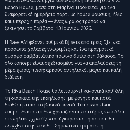
για μια ολοκαίνουργια καλοκαιρινή έκδοση στο Riva
Beach House, μέσα στη Μαρίνα. Πρόκειται για ένα
διαφορετικό ημερήσιο πάρτι με house μουσική, ήλιο
και υπέροχη παρέα — ένας ωραίος τρόπος να
ξεκινήσει το Σάββατο, 13 Ιουνίου 2026.
Η Rave:AM φέρνει ρυθμικά DJ sets από τρεις DJs, νέα
πρόσωπα, χαλαρές γνωριμίες και ένα πραγματικά
όμορφο σαββατιάτικο πρωινό δίπλα στη θάλασσα. Το
όλο concept είναι σχεδιασμένο για να απολαύσεις τη
μέρα χωρίς πίεση: αρκούν αντηλιακό, μαγιό και καλή
διάθεση.
Το Riva Beach House θα λειτουργεί κανονικά καθ' όλη
τη διάρκεια της εκδήλωσης, με φαγητό και ποτά
διαθέσιμα από το βασικό μενού. Τα παιδιά είναι
ευπρόσδεκτα και δεν χρειάζονται εισιτήριο, ενώ όλοι
οι ενήλικες χρειάζονται έγκυρο εισιτήριο που θα
ελεγχθεί στην είσοδο. Σημαντικό: η κράτηση