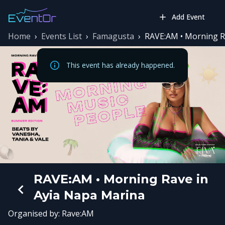
Add Event
Home
›
Events List
›
Famagusta
›
RAVE:AM • Morning R
This event has already happened.
RAVE:AM • Morning Rave in
Ayia Napa Marina
Organised by:
Rave:AM