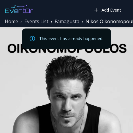
Add Event
Home
›
Events List
›
Famagusta
›
Nikos Oikonomopoulos
This event has already happened.