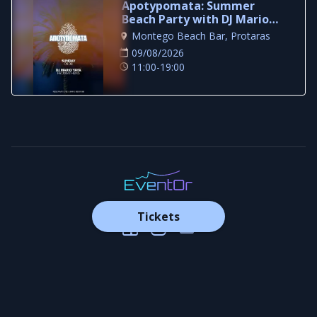
Apotypomata: Summer
Beach Party with DJ Mario
Yaya in Protaras
Montego Beach Bar, Protaras
09/08/2026
11:00-19:00
Tickets
Organizer Login
|
Organizer Registration
Contact Us
Promote Your Event in Cyprus